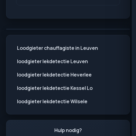
defecte verwarming, ook buiten de
Ja, onze loodgieters sporen waterlekken
kantooruren.
op met professioneel materiaal in Leuven
en omgeving en herstellen het lek
meteen waar mogelijk, zonder onnodig
breekwerk.
Loodgieter chauffagiste in Leuven
loodgieter lekdetectie Leuven
loodgieter lekdetectie Heverlee
loodgieter lekdetectie Kessel Lo
loodgieter lekdetectie Wilsele
Hulp nodig?