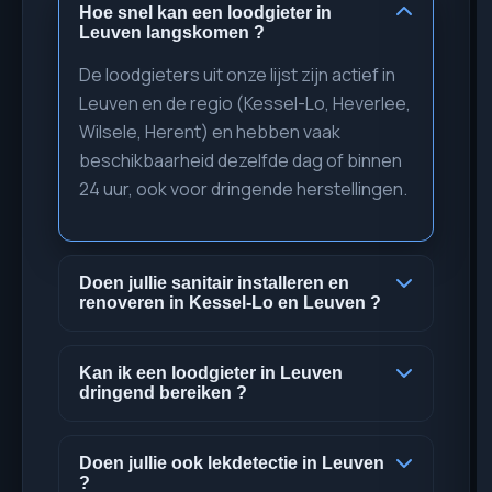
Hoe snel kan een loodgieter in
Leuven langskomen ?
De loodgieters uit onze lijst zijn actief in
Leuven en de regio (Kessel-Lo, Heverlee,
Wilsele, Herent) en hebben vaak
beschikbaarheid dezelfde dag of binnen
24 uur, ook voor dringende herstellingen.
Doen jullie sanitair installeren en
renoveren in Kessel-Lo en Leuven ?
Ja. Onze loodgieters installeren en
renoveren sanitair (badkamers, kranen,
Kan ik een loodgieter in Leuven
dringend bereiken ?
toiletten, leidingen) in heel Leuven en in
deelgemeenten zoals Kessel-Lo en
Voor een dringende loodgieter in Leuven
Heverlee.
werken wij met vaklui die snel ter plaatse
Doen jullie ook lekdetectie in Leuven
?
zijn bij lekken, verstoppingen of een