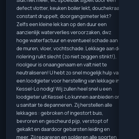
defect vlotter, keuken boiler lekt, douchekraan
constant druppelt, doorgangsmeter lekt?
Zelfs een kleine lek kan op den duur een
aanzienlijk waterverlies veroorzaken, dwz
hoge waterfactuur en eventueel schade aan
de muren, vloer, vochtschade. Lekkage aan de
riolering ruikt slecht (zo niet zeggen stinkt!),
rioolgeur is onaangenaam en valt niet te
neutraliseren! U hebt zo snel mogelijk hulp van
een loodgieter voor herstelling van lekkage in
Kessel-Lo nodig! Wij zullen heel snel u een
loodgieter uit Kessel-Lo kunnen aanbieden om
u sanitair te depanneren. Zij herstellen alle
lekkages : gebroken of ingestort buis,
bevroren en gescheurd pijp, verstopt of
gekalkt en daardoor gebarsten leiding en
meer. Zij repareren en solderen alle soorten