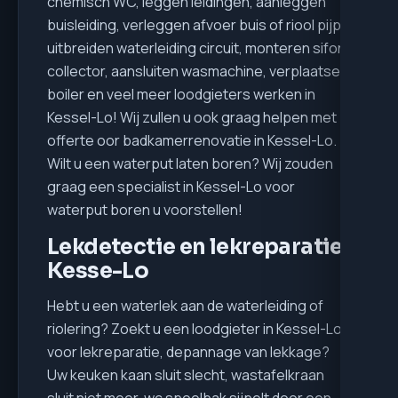
chemisch WC, leggen leidingen, aanleggen
buisleiding, verleggen afvoer buis of riool pijp,
uitbreiden waterleiding circuit, monteren sifon,
collector, aansluiten wasmachine, verplaatsen
boiler en veel meer loodgieters werken in
Kessel-Lo! Wij zullen u ook graag helpen met
offerte oor badkamerrenovatie in Kessel-Lo.
Wilt u een waterput laten boren? Wij zouden
graag een specialist in Kessel-Lo voor
waterput boren u voorstellen!
Lekdetectie en lekreparatie
Kesse-Lo
Hebt u een waterlek aan de waterleiding of
riolering? Zoekt u een loodgieter in Kessel-Lo
voor lekreparatie, depannage van lekkage?
Uw keuken kaan sluit slecht, wastafelkraan
sluit niet meer, wc spoelbak sijpelt door een