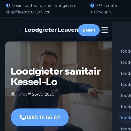
Neem contact op met loodgieters
7/7 - snelle
chauffagiste uit Leuven
interventie
Loodgieter Leuven
Bellen
lood
lood
Loodgieter sanitair
lood
Kessel-Lo
lood
11.467
25/06/2026
lood
loodg
0485 16 66 62
loodg
lood