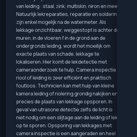
van leiding : staal, zink, multiskin, niron en meer.
Natuurlijk lekreparaties, reparatie en soldering
zijn enkel mogelijk na de watermeter. Als
lekkage onzichtbaar, weggestopt is achter de
muren, in de vloeren f in de grond aan de
ondergronds leiding, wordt het moeilijk om
exacte plaats van schade, lekkage te
lokaliseren. Hier komt de lekdetectie met
cameraonderzoek te hulp. Camera inspectie
riool of leiding is zeer efficiënt en praktisch
foutloos. Technicien kan met hulp van kleine
kamera leiding of riolering grondig nakijken en
precies de plaats van lekkage opsporen. In
geval van utrasone detectie zelfs de licht is
niet nodig om een slijtage aan de leiding of lek
op te sporen. Opsporing van lekkages met
camera inspectie is een aangeraden en heel