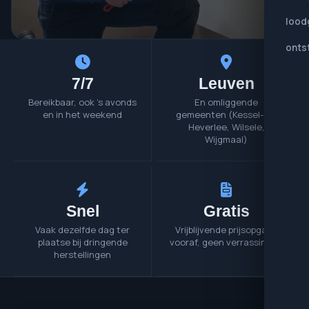
lood
onts
7/7
Leuven
Bereikbaar, ook 's avonds
En omliggende
en in het weekend
gemeenten (Kessel-Lo,
Heverlee, Wilsele,
Wijgmaal)
Snel
Gratis
Vaak dezelfde dag ter
Vrijblijvende prijsopgave
plaatse bij dringende
vooraf, geen verrassingen
herstellingen