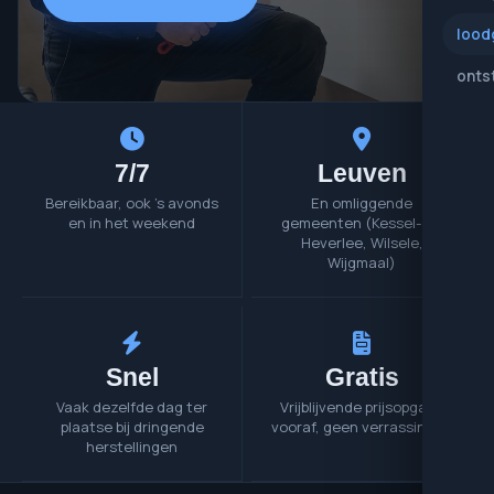
lood
onts
7/7
Leuven
Bereikbaar, ook 's avonds
En omliggende
en in het weekend
gemeenten (Kessel-Lo,
Heverlee, Wilsele,
Wijgmaal)
Snel
Gratis
Vaak dezelfde dag ter
Vrijblijvende prijsopgave
plaatse bij dringende
vooraf, geen verrassingen
herstellingen