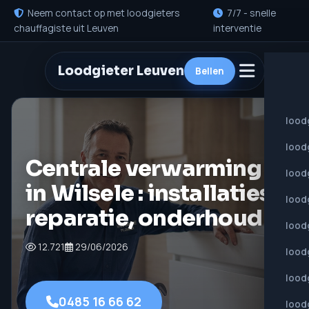
Neem contact op met loodgieters
7/7 - snelle
chauffagiste uit Leuven
interventie
Loodgieter Leuven
Bellen
lood
lood
Centrale verwarming
lood
in Wilsele : installaties,
lood
reparatie, onderhoud
lood
12.721
29/06/2026
loodg
loodg
0485 16 66 62
lood